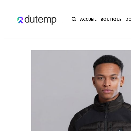
Passer
au
contenu
ACCUEIL
BOUTIQUE
DO