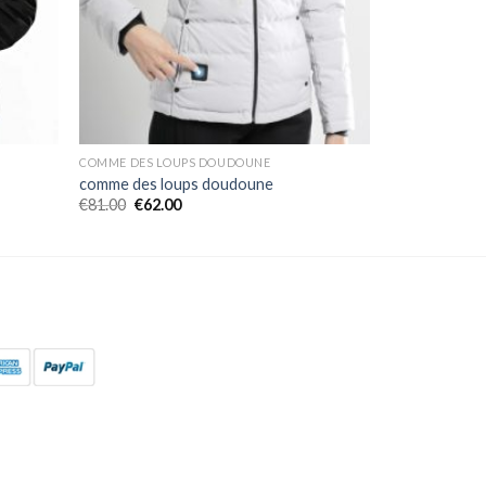
COMME DES LOUPS DOUDOUNE
comme des loups doudoune
€
81.00
€
62.00