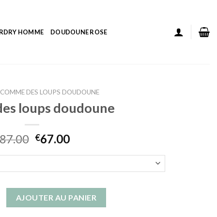
ERDRY HOMME
DOUDOUNE ROSE
COMME DES LOUPS DOUDOUNE
es loups doudoune
87.00
67.00
€
 comme des loups doudoune
AJOUTER AU PANIER