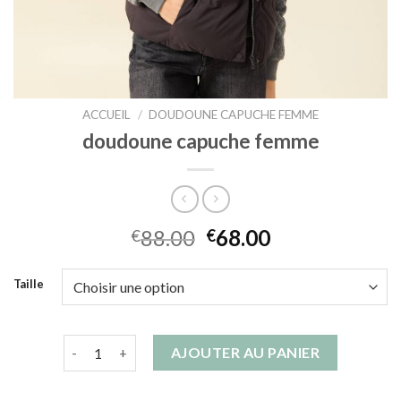
ACCUEIL
/
DOUDOUNE CAPUCHE FEMME
doudoune capuche femme
88.00
68.00
€
€
Taille
quantité de doudoune capuche femme
AJOUTER AU PANIER