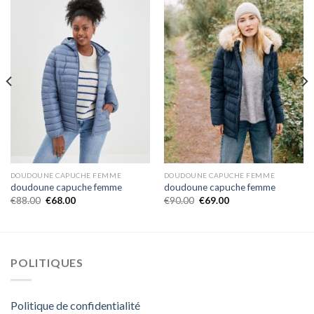
DOUDOUNE CAPUCHE FEMME
DOUDOUNE CAPUCHE FEMME
doudoune capuche femme
doudoune capuche femme
€
88.00
€
68.00
€
90.00
€
69.00
POLITIQUES
Politique de confidentialité