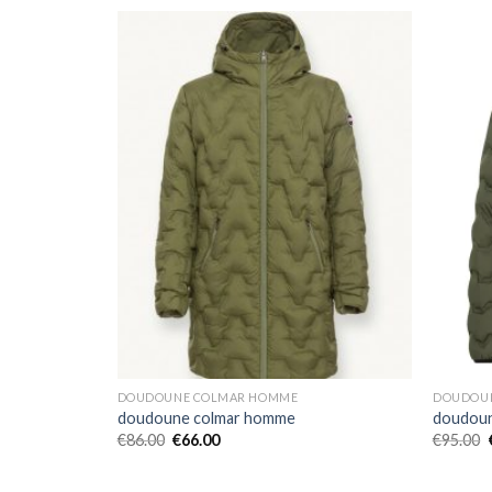
DOUDOUNE COLMAR HOMME
DOUDOU
doudoune colmar homme
doudou
€
86.00
€
66.00
€
95.00