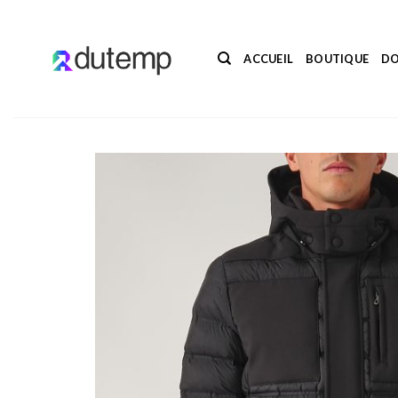
Passer
au
contenu
ACCUEIL
BOUTIQUE
DO