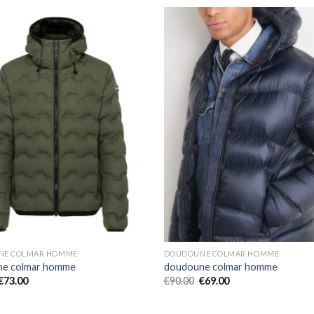
NE COLMAR HOMME
DOUDOUNE COLMAR HOMME
ne colmar homme
doudoune colmar homme
€
73.00
€
90.00
€
69.00