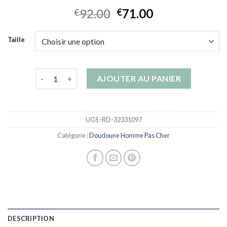
92.00
71.00
€
€
Taille
quantité de doudoune homme pas cher
AJOUTER AU PANIER
UGS :
RD-32331097
Catégorie :
Doudoune Homme Pas Cher
DESCRIPTION