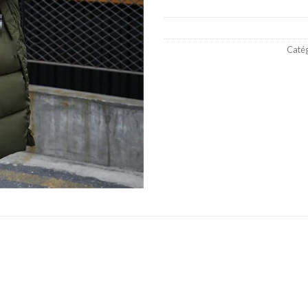
Catég