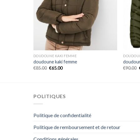
DOUDOUNE KAKI FEMME
DOUDOUN
doudoune kaki femme
doudoun
€
85.00
€
65.00
€
90.00
POLITIQUES
Politique de confidentialité
Politique de remboursement et de retour
Conditions générales