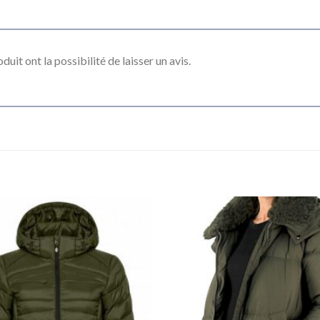
uit ont la possibilité de laisser un avis.