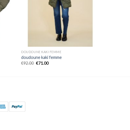
DOUDOUNE KAKI FEMME
doudoune kaki femme
€
92.00
€
71.00