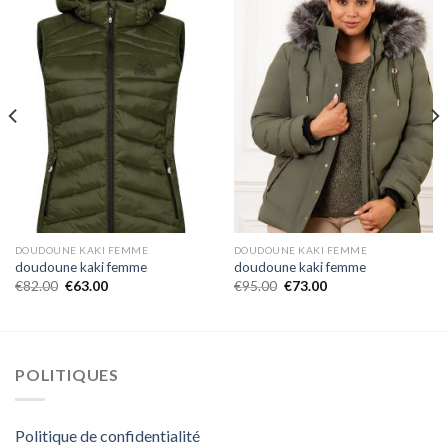
DOUDOUNE KAKI FEMME
DOUDOUNE KAKI FEMME
doudoune kaki femme
doudoune kaki femme
€
82.00
€
63.00
€
95.00
€
73.00
POLITIQUES
Politique de confidentialité