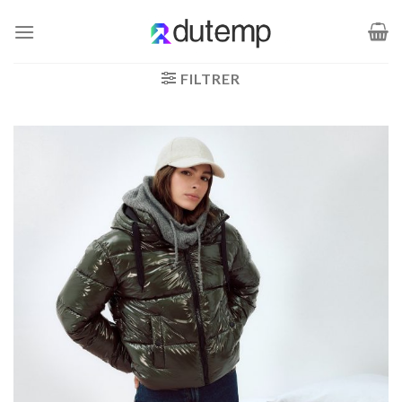
Passer
au
contenu
FILTRER