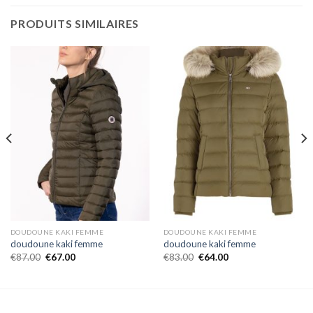
PRODUITS SIMILAIRES
DOUDOUNE KAKI FEMME
DOUDOUNE KAKI FEMME
doudoune kaki femme
doudoune kaki femme
€
87.00
€
67.00
€
83.00
€
64.00