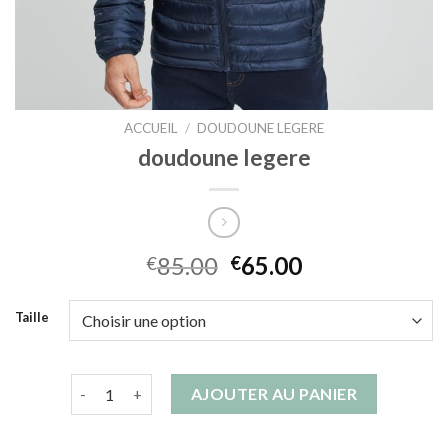
ACCUEIL
/
DOUDOUNE LEGERE
doudoune legere
85.00
65.00
€
€
Taille
quantité de doudoune legere
AJOUTER AU PANIER