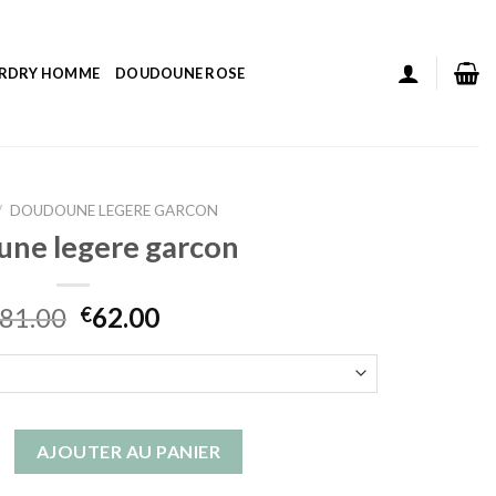
ERDRY HOMME
DOUDOUNE ROSE
/
DOUDOUNE LEGERE GARCON
ne legere garcon
81.00
62.00
€
doudoune legere garcon
AJOUTER AU PANIER