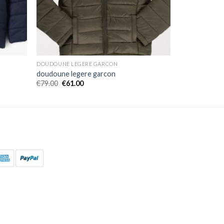
DOUDOUNE LEGERE GARCON
doudoune legere garcon
€
79.00
€
61.00