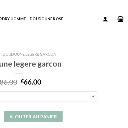
ERDRY HOMME
DOUDOUNE ROSE
/
DOUDOUNE LEGERE GARCON
ne legere garcon
86.00
66.00
€
doudoune legere garcon
AJOUTER AU PANIER