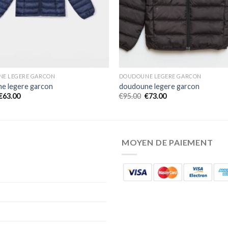
E LEGERE GARCON
DOUDOUNE LEGERE GARCON
e legere garcon
doudoune legere garcon
€
63.00
€
95.00
€
73.00
MOYEN DE PAIEMENT