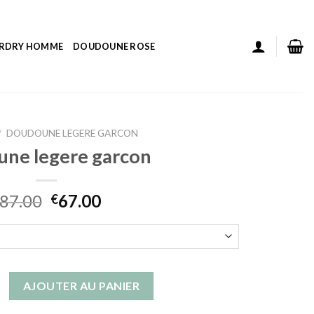
ERDRY HOMME
DOUDOUNE ROSE
/
DOUDOUNE LEGERE GARCON
ne legere garcon
87.00
67.00
€
doudoune legere garcon
AJOUTER AU PANIER