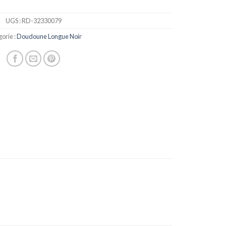
UGS :
RD-32330079
orie :
Doudoune Longue Noir