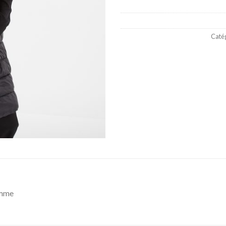
Catég
emme