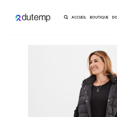
Passer
au
contenu
ACCUEIL
BOUTIQUE
DO