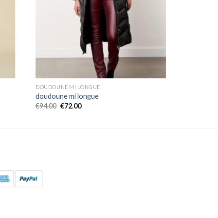
DOUDOUNE MI LONGUE
doudoune mi longue
€
94.00
€
72.00