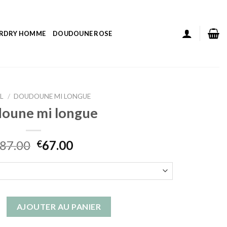
ERDRY HOMME
DOUDOUNE ROSE
L
/
DOUDOUNE MI LONGUE
oune mi longue
87.00
67.00
€
 doudoune mi longue
AJOUTER AU PANIER