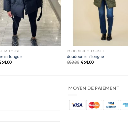
E MI LONGUE
DOUDOUNE MI LONGUE
e mi longue
doudoune mi longue
€
64.00
€
83.00
€
64.00
MOYEN DE PAIEMENT