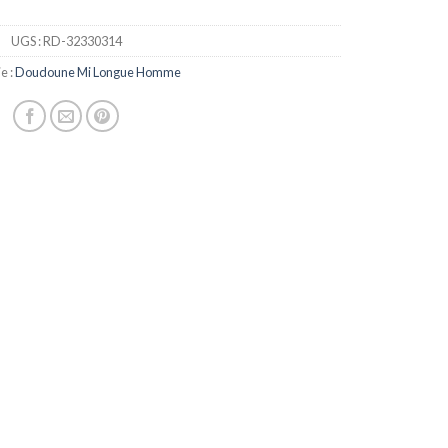
UGS :
RD-32330314
e :
Doudoune Mi Longue Homme