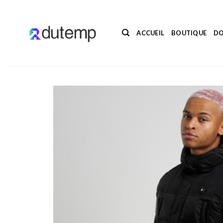
Passer
au
contenu
ACCUEIL
BOUTIQUE
DO