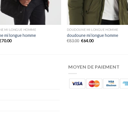
E MI LONGUE HOMME
DOUDOUNE MI LONGUE HOMME
e mi longue homme
doudoune mi longue homme
€
70.00
€
83.00
€
64.00
MOYEN DE PAIEMENT