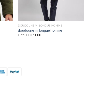
DOUDOUNE MI LONGUE HOMME
doudoune mi longue homme
€
79.00
€
61.00