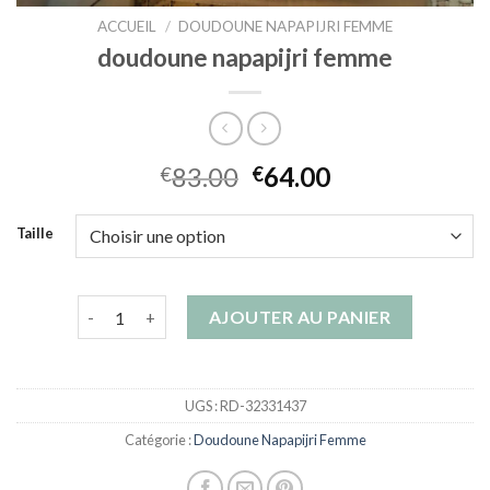
ACCUEIL
/
DOUDOUNE NAPAPIJRI FEMME
doudoune napapijri femme
83.00
64.00
€
€
Taille
quantité de doudoune napapijri femme
AJOUTER AU PANIER
UGS :
RD-32331437
Catégorie :
Doudoune Napapijri Femme