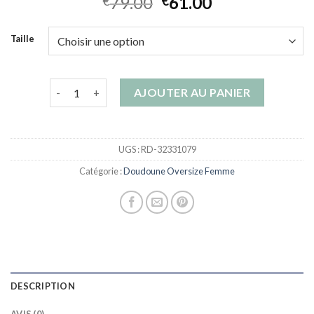
79.00
61.00
€
€
Taille
quantité de doudoune oversize femme
AJOUTER AU PANIER
UGS :
RD-32331079
Catégorie :
Doudoune Oversize Femme
DESCRIPTION