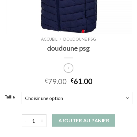
ACCUEIL
/
DOUDOUNE PSG
doudoune psg
79.00
61.00
€
€
Taille
quantité de doudoune psg
AJOUTER AU PANIER