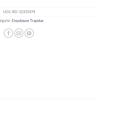
UGS :
RD-32331474
égorie :
Doudoune Trapstar