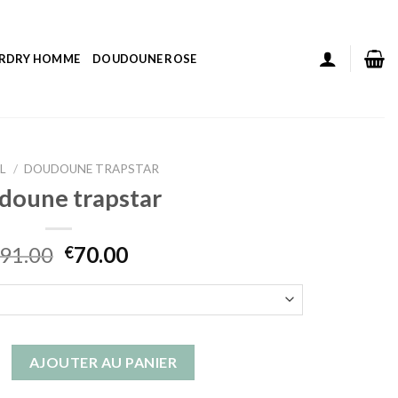
ERDRY HOMME
DOUDOUNE ROSE
L
/
DOUDOUNE TRAPSTAR
doune trapstar
91.00
70.00
€
 doudoune trapstar
AJOUTER AU PANIER