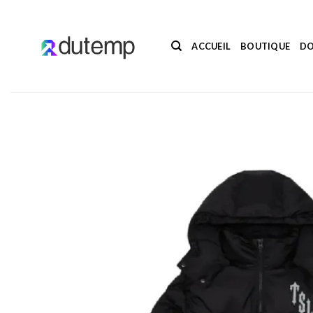
Passer
au
contenu
ACCUEIL
BOUTIQUE
DO