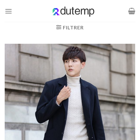
Passer
au
contenu
FILTRER