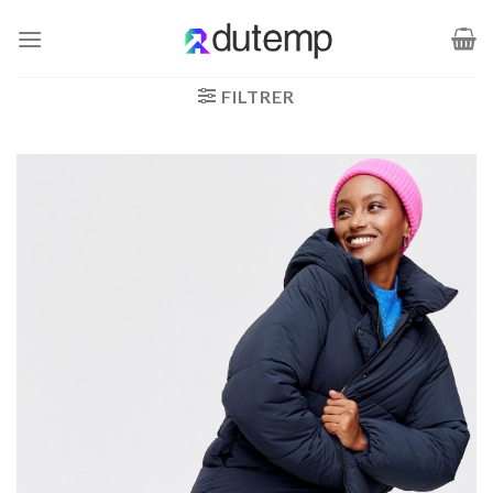
Passer
au
contenu
FILTRER