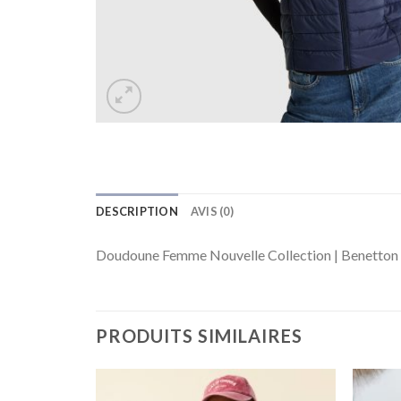
DESCRIPTION
AVIS (0)
Doudoune Femme Nouvelle Collection | Benetton
PRODUITS SIMILAIRES