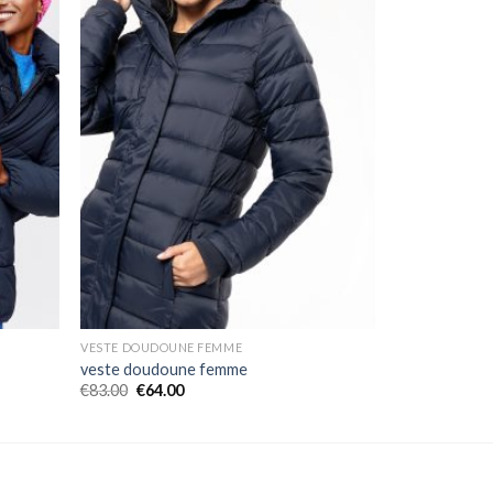
VESTE DOUDOUNE FEMME
veste doudoune femme
€
83.00
€
64.00