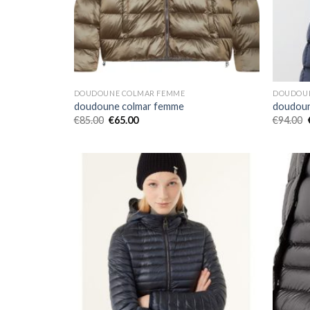
DOUDOUNE COLMAR FEMME
DOUDOUN
doudoune colmar femme
doudoun
€
85.00
€
65.00
€
94.00