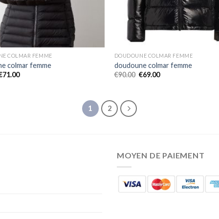
E COLMAR FEMME
DOUDOUNE COLMAR FEMME
e colmar femme
doudoune colmar femme
€
71.00
€
90.00
€
69.00
1
2
MOYEN DE PAIEMENT