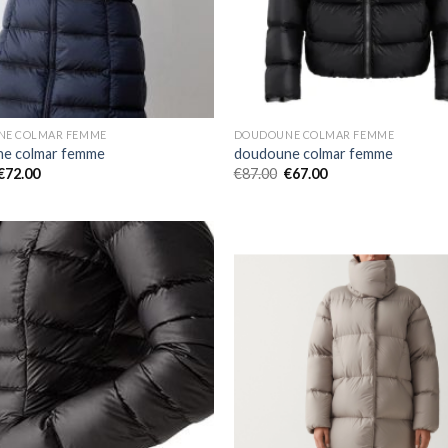
E COLMAR FEMME
DOUDOUNE COLMAR FEMME
e colmar femme
doudoune colmar femme
€
72.00
€
87.00
€
67.00