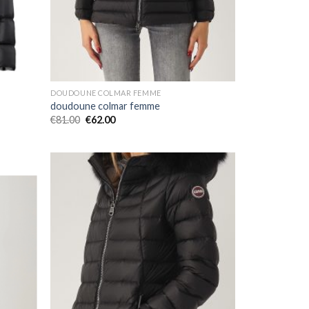
DOUDOUNE COLMAR FEMME
doudoune colmar femme
€
81.00
€
62.00