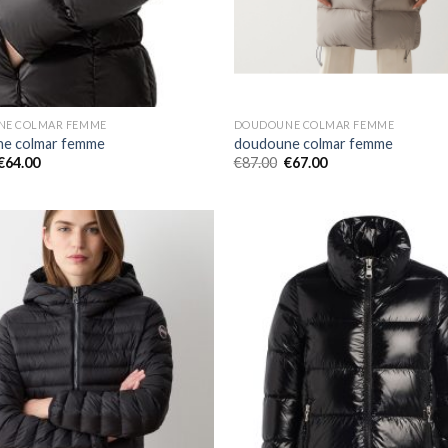
E COLMAR FEMME
DOUDOUNE COLMAR FEMME
e colmar femme
doudoune colmar femme
€
64.00
€
87.00
€
67.00