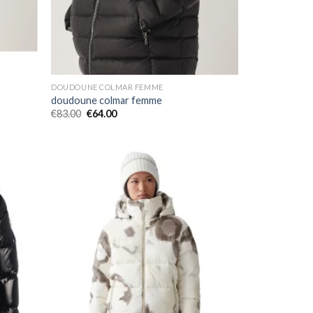
DOUDOUNE COLMAR FEMME
doudoune colmar femme
€
83.00
€
64.00