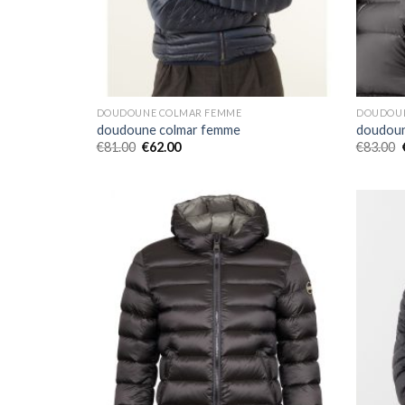
DOUDOUNE COLMAR FEMME
DOUDOUN
doudoune colmar femme
doudoun
€
81.00
€
62.00
€
83.00