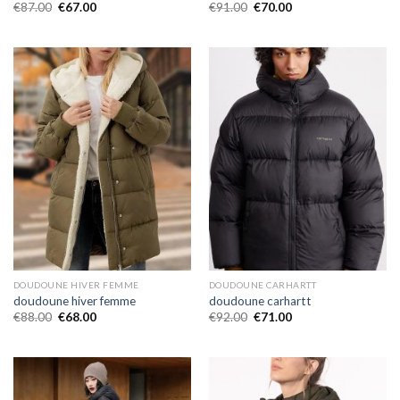
€
87.00
€
67.00
€
91.00
€
70.00
DOUDOUNE HIVER FEMME
DOUDOUNE CARHARTT
doudoune hiver femme
doudoune carhartt
€
88.00
€
68.00
€
92.00
€
71.00