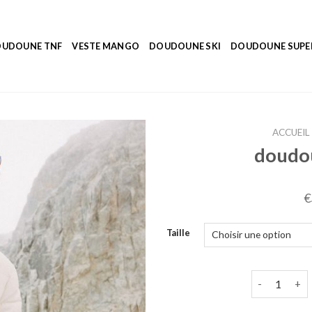
UDOUNE TNF
VESTE MANGO
DOUDOUNE SKI
DOUDOUNE SUP
ACCUEIL
doudo
€
Taille
quantité de