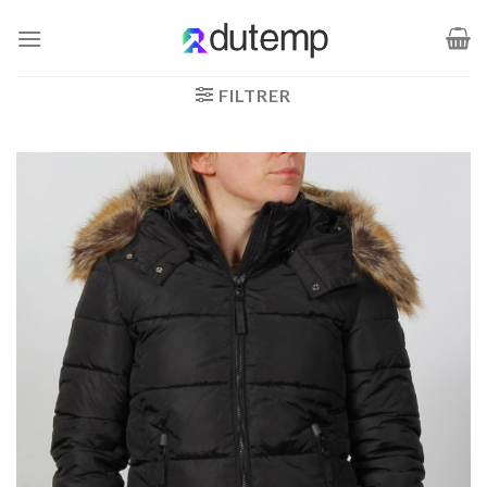
Passer
au
contenu
FILTRER