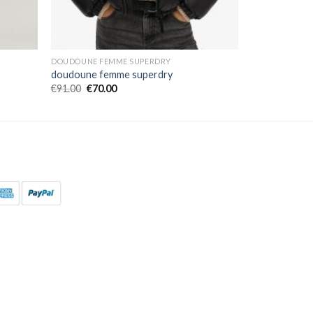
DOUDOUNE FEMME SUPERDRY
doudoune femme superdry
€
91.00
€
70.00