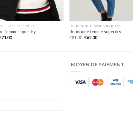
E FEMME SUPERDRY
DOUDOUNE FEMME SUPERDRY
e femme superdry
doudoune femme superdry
€
71.00
€
81.00
€
62.00
MOYEN DE PAIEMENT