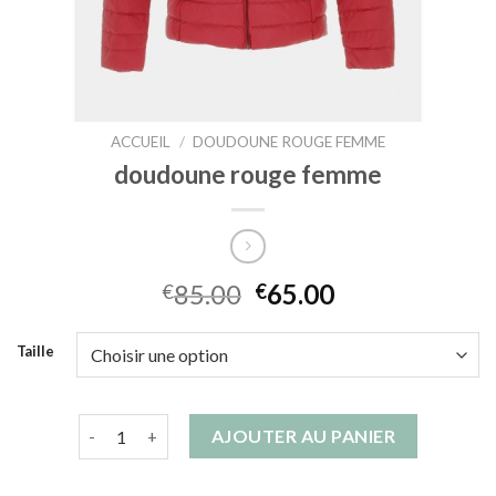
ACCUEIL
/
DOUDOUNE ROUGE FEMME
doudoune rouge femme
85.00
65.00
€
€
Taille
quantité de doudoune rouge femme
AJOUTER AU PANIER