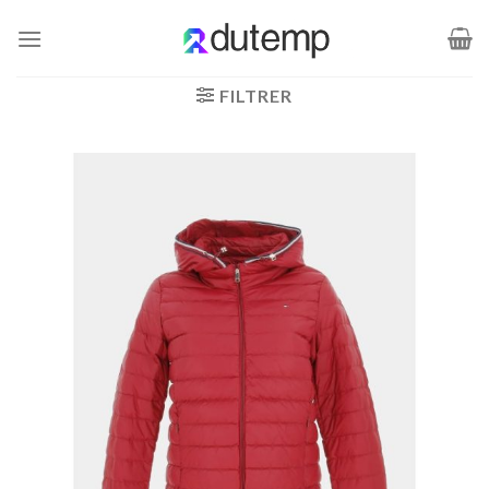
Passer
au
contenu
FILTRER