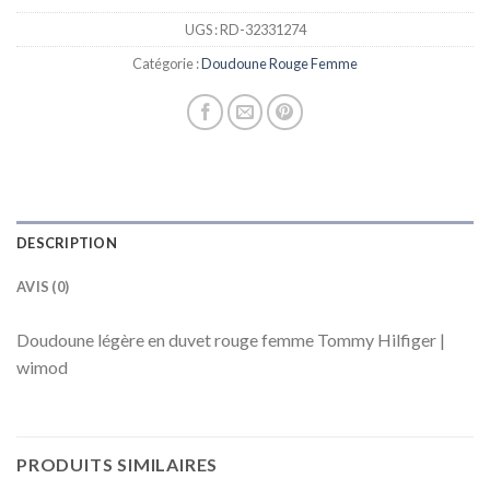
UGS :
RD-32331274
Catégorie :
Doudoune Rouge Femme
DESCRIPTION
AVIS (0)
Doudoune légère en duvet rouge femme Tommy Hilfiger |
wimod
PRODUITS SIMILAIRES