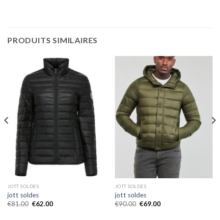
PRODUITS SIMILAIRES
JOTT SOLDES
JOTT SOLDES
jott soldes
jott soldes
€
81.00
€
62.00
€
90.00
€
69.00