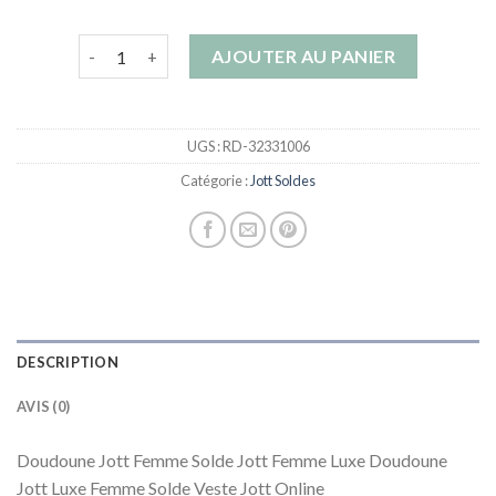
quantité de jott soldes
AJOUTER AU PANIER
UGS :
RD-32331006
Catégorie :
Jott Soldes
DESCRIPTION
AVIS (0)
Doudoune Jott Femme Solde Jott Femme Luxe Doudoune
Jott Luxe Femme Solde Veste Jott Online