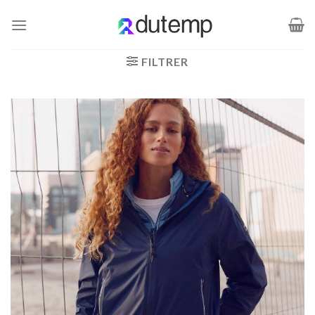
Passer
au
contenu
FILTRER