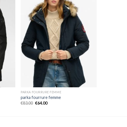
PARKA FOURRURE FEMME
parka fourrure femme
€
83.00
€
64.00