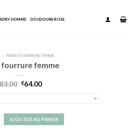
ERDRY HOMME
DOUDOUNE ROSE
L
/
PARKA FOURRURE FEMME
 fourrure femme
83.00
64.00
€
parka fourrure femme
AJOUTER AU PANIER