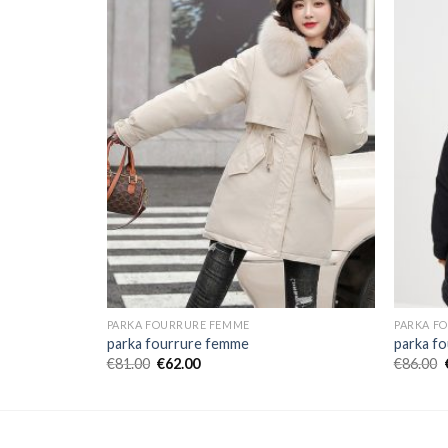
PARKA FOURRURE FEMME
PARKA F
parka fourrure femme
parka f
€
81.00
€
62.00
€
86.00