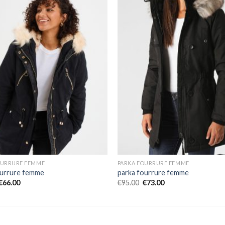
OURRURE FEMME
PARKA FOURRURE FEMME
ourrure femme
parka fourrure femme
€
66.00
€
95.00
€
73.00