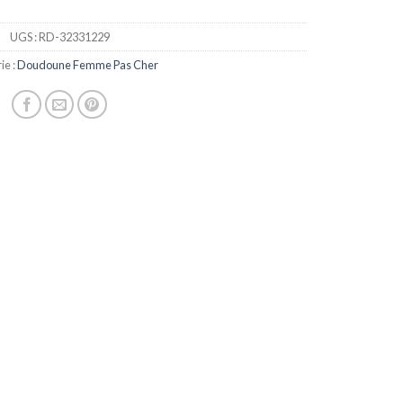
UGS :
RD-32331229
ie :
Doudoune Femme Pas Cher