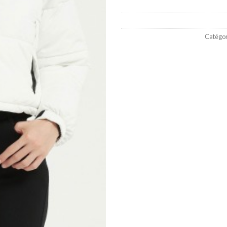
Catégor