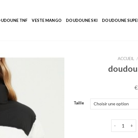
UDOUNE TNF
VESTE MANGO
DOUDOUNE SKI
DOUDOUNE SUP
ACCUEIL
/
doudou
€
Taille
quantité de