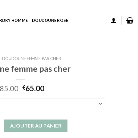
ERDRY HOMME
DOUDOUNE ROSE
DOUDOUNE FEMME PAS CHER
ne femme pas cher
85.00
65.00
€
 doudoune femme pas cher
AJOUTER AU PANIER