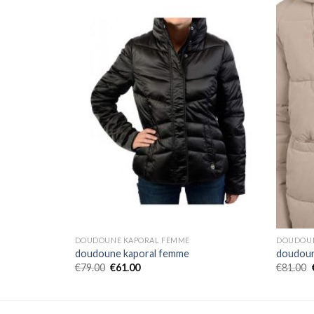
DOUDOUNE KAPORAL FEMME
DOUDOUN
doudoune kaporal femme
doudoun
€
79.00
€
61.00
€
81.00