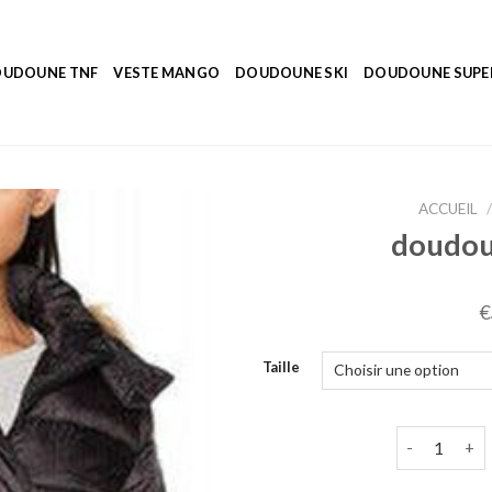
UDOUNE TNF
VESTE MANGO
DOUDOUNE SKI
DOUDOUNE SUP
ACCUEIL
/
doudou
€
Taille
quantité de