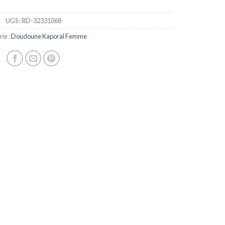
UGS :
RD-32331068
ie :
Doudoune Kaporal Femme