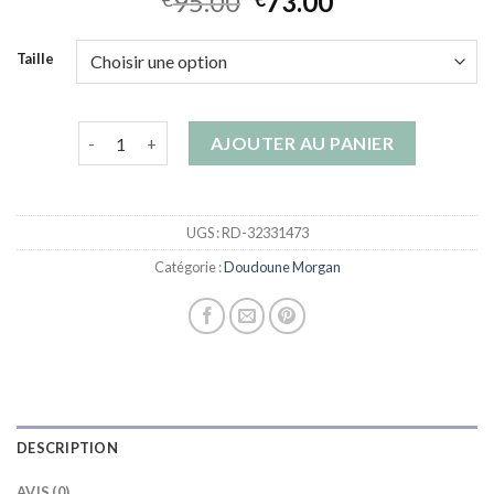
95.00
73.00
Taille
quantité de doudoune morgan
AJOUTER AU PANIER
UGS :
RD-32331473
Catégorie :
Doudoune Morgan
DESCRIPTION
AVIS (0)